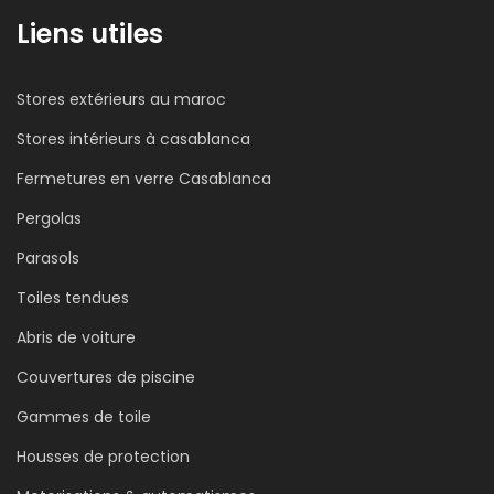
site
soon
Liens utiles
TTS
–
La
Stores extérieurs au maroc
pergola
bio
Stores intérieurs à casablanca
retractable
Fermetures en verre Casablanca
ORCHESTRA
Pergolas
Parasols
Toiles tendues
Abris de voiture
Couvertures de piscine
Gammes de toile
Housses de protection