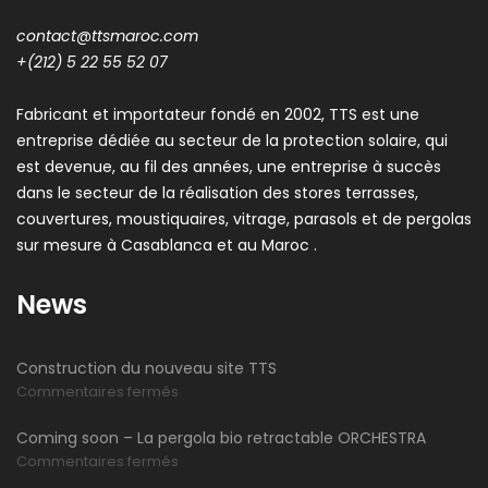
contact@ttsmaroc.com
+(212) 5 22 55 52 07
Fabricant et importateur fondé en 2002, TTS est une
entreprise dédiée au secteur de la protection solaire, qui
est devenue, au fil des années, une entreprise à succès
dans le secteur de la réalisation des stores terrasses,
couvertures, moustiquaires, vitrage, parasols et de pergolas
sur mesure à Casablanca et au Maroc .
News
Construction du nouveau site TTS
sur
Commentaires fermés
Construction
Coming soon – La pergola bio retractable ORCHESTRA
du
sur
Commentaires fermés
nouveau
Coming