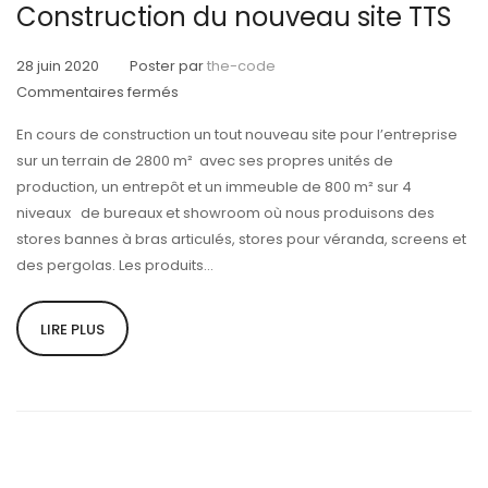
Construction du nouveau site TTS
28 juin 2020
Poster par
the-code
sur
Commentaires fermés
Construction
En cours de construction un tout nouveau site pour l’entreprise
du
sur un terrain de 2800 m² avec ses propres unités de
nouveau
production, un entrepôt et un immeuble de 800 m² sur 4
site
niveaux de bureaux et showroom où nous produisons des
TTS
stores bannes à bras articulés, stores pour véranda, screens et
des pergolas. Les produits...
LIRE PLUS