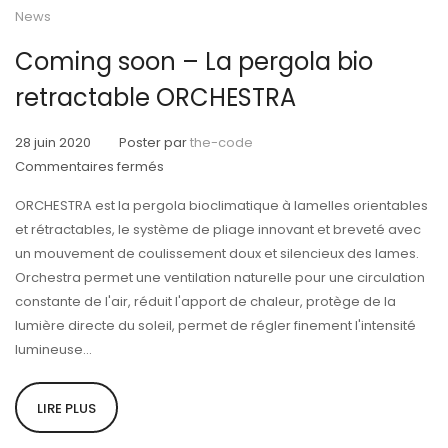
News
Coming soon – La pergola bio
retractable ORCHESTRA
28 juin 2020
Poster par
the-code
sur
Commentaires fermés
Coming
ORCHESTRA est la pergola bioclimatique à lamelles orientables
soon
et rétractables, le système de pliage innovant et breveté avec
–
un mouvement de coulissement doux et silencieux des lames.
La
Orchestra permet une ventilation naturelle pour une circulation
pergola
constante de l'air, réduit l'apport de chaleur, protège de la
bio
lumière directe du soleil, permet de régler finement l'intensité
retractable
lumineuse...
ORCHESTRA
LIRE PLUS