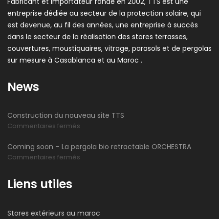
Fabricant et importateur fondé en 2002, TTS est une
entreprise dédiée au secteur de la protection solaire, qui
est devenue, au fil des années, une entreprise à succès
dans le secteur de la réalisation des stores terrasses,
couvertures, moustiquaires, vitrage, parasols et de pergolas
sur mesure à Casablanca et au Maroc .
News
Construction du nouveau site TTS
sur
Commentaires fermés
Construction
Coming soon – La pergola bio retractable ORCHESTRA
du
sur
Commentaires fermés
nouveau
Coming
site
soon
Liens utiles
TTS
–
La
Stores extérieurs au maroc
pergola