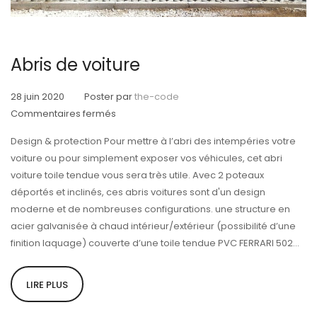
Abris de voiture
28 juin 2020
Poster par
the-code
sur
Commentaires fermés
Abris
Design & protection Pour mettre à l’abri des intempéries votre
de
voiture ou pour simplement exposer vos véhicules, cet abri
voiture
voiture toile tendue vous sera très utile. Avec 2 poteaux
déportés et inclinés, ces abris voitures sont d'un design
moderne et de nombreuses configurations. une structure en
acier galvanisée à chaud intérieur/extérieur (possibilité d’une
finition laquage) couverte d’une toile tendue PVC FERRARI 502...
LIRE PLUS