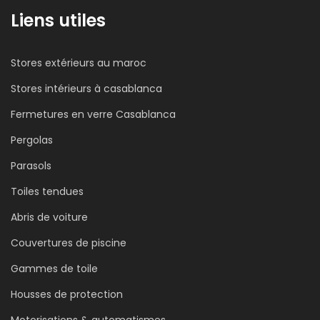
site
soon
Liens utiles
TTS
–
La
Stores extérieurs au maroc
pergola
bio
Stores intérieurs à casablanca
retractable
Fermetures en verre Casablanca
ORCHESTRA
Pergolas
Parasols
Toiles tendues
Abris de voiture
Couvertures de piscine
Gammes de toile
Housses de protection