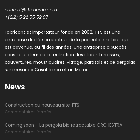
contact@ttsmaroc.com
+(212) 5 22 55 52 07
Fabricant et importateur fondé en 2002, TTS est une
entreprise dédiée au secteur de la protection solaire, qui
est devenue, au fil des années, une entreprise à succès
dans le secteur de la réalisation des stores terrasses,
couvertures, moustiquaires, vitrage, parasols et de pergolas
sur mesure à Casablanca et au Maroc .
News
Construction du nouveau site TTS
sur
Commentaires fermés
Construction
Coming soon – La pergola bio retractable ORCHESTRA
du
sur
Commentaires fermés
nouveau
Coming