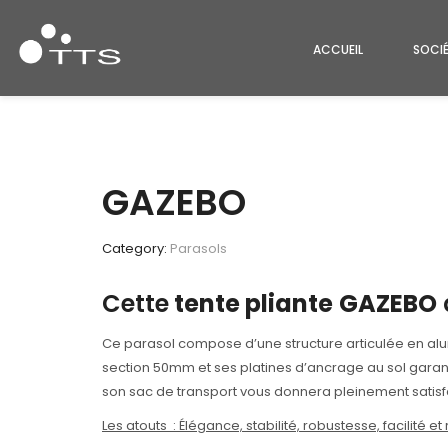
ACCUEIL
SOCI
GAZEBO
Category:
Parasols
Cette
tente pliante
GAZEBO
Ce parasol compose d’une structure articulée en al
section 50mm et ses platines d’ancrage au sol garant
son sac de transport vous donnera pleinement satisf
Les atouts : Élégance, stabilité, robustesse, facilité et 