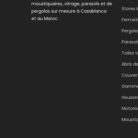
moustiquaires, vitrage, parasols et de
Stores 
pergolas sur mesure à Casablanca
et au Maroc .
Fermet
Pergola
Parasol
Toiles 
Abris d
Couvert
Gammes
Housses
Motori
Moustiq