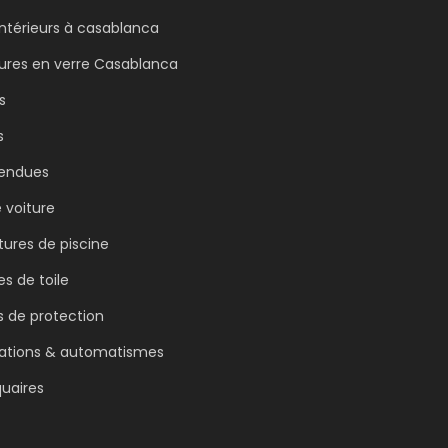
bio
intérieurs à casablanca
retractable
ures en verre Casablanca
ORCHESTRA
s
s
tendues
e voiture
ures de piscine
 de toile
 de protection
sations & automatismes
uaires