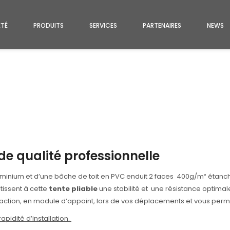
ÉTÉ
PRODUITS
SERVICES
PARTENAIRES
NEWS
de qualité professionnelle
uminium et d’une bâche de toit en PVC enduit 2 faces 400g/m² étan
issent à cette
tente pliable
une stabilité et une résistance optima
action, en module d’appoint, lors de vos déplacements et vous perme
rapidité d’installation.