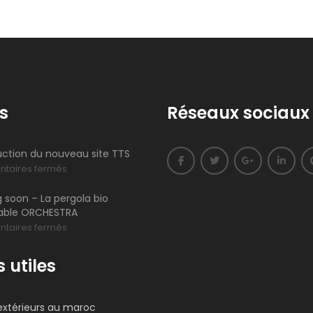
s
Réseaux sociaux
ction du nouveau site TTS
sur
taires fermés
Construction
soon – La pergola bio
du
table ORCHESTRA
nouveau
sur
taires fermés
site
Coming
TTS
soon
s utiles
–
La
extérieurs au maroc
pergola