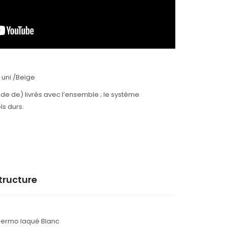
uni /Beige
aide de) livrés avec l’ensemble ; le système
ls durs.
tructure
hermo laqué Blanc