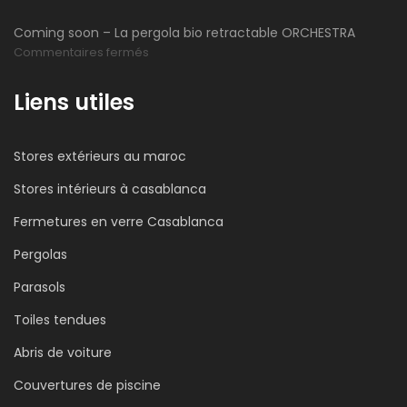
Construction
Coming soon – La pergola bio retractable ORCHESTRA
du
sur
Commentaires fermés
nouveau
Coming
site
soon
Liens utiles
TTS
–
La
Stores extérieurs au maroc
pergola
bio
Stores intérieurs à casablanca
retractable
Fermetures en verre Casablanca
ORCHESTRA
Pergolas
Parasols
Toiles tendues
Abris de voiture
Couvertures de piscine